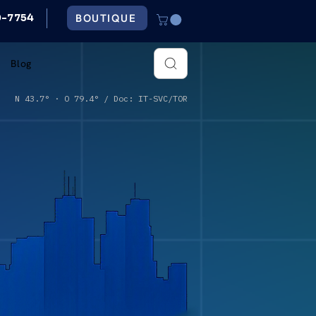
BOUTIQUE
79-7754
Blog
N 43.7° · O 79.4° / Doc: IT-SVC/TOR