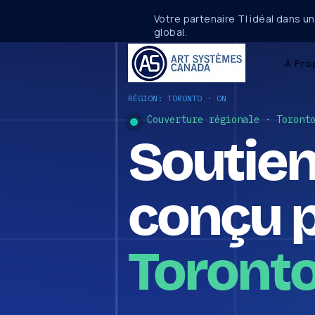
Votre partenaire TI idéal dans u
global.
À Pro
RÉGION: TORONTO · ON
Couverture régionale · Toront
Soutien
conçu 
Toronto