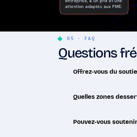
entreprise, à un prix et une
attention adaptés aux PME.
05 · FAQ
Questions fr
Offrez-vous du soutie
Les deux. La plupart des pro
partout à Toronto et dans l
Quelles zones desser
Nous servons les entreprises
Etobicoke et Midtown — ains
Pouvez-vous soutenir