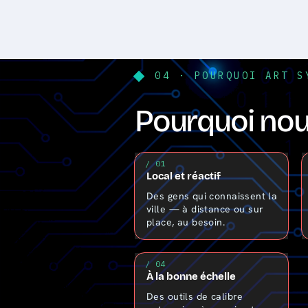
04 · POURQUOI ART S
Pourquoi nous
/ 01
Local et réactif
Des gens qui connaissent la
ville — à distance ou sur
place, au besoin.
/ 04
À la bonne échelle
Des outils de calibre