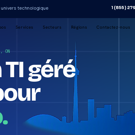
1 (855) 2
n univers technologique
pos
Services
Secteurs
Régions
Contactez-nous
o, ON
 TI géré
pour
.