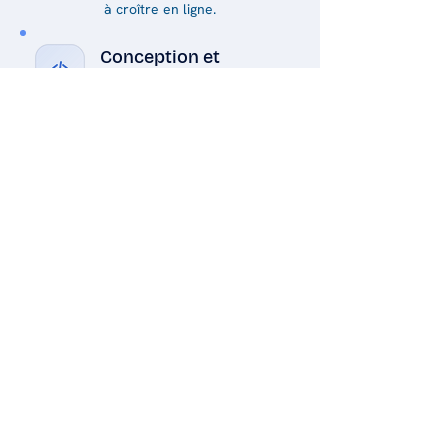
à croître en ligne.
Conception et
développement Web
Des sites Web adaptatifs et
accessibles, conçus pour convertir
les visiteurs et refléter votre
marque.
Commerce
électronique
Des boutiques en ligne sécurisées
avec paiements, catalogues et
inventaire qui évoluent avec vos