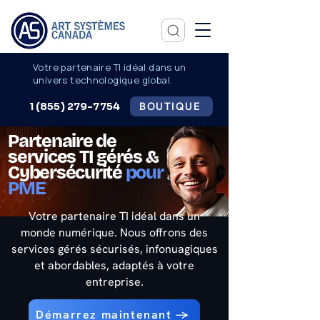
Votre partenaire TI idéal dans un
univers technologique global.
BOUTIQUE
1 (855) 279-7754
Partenaire de
services TI gérés &
Cybersécurité
pour
PME
Votre partenaire TI idéal dans un
monde numérique. Nous offrons des
services gérés sécurisés, infonuagiques
et abordables, adaptés à votre
entreprise.
Démarrez maintenant →