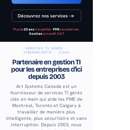
Découvrez nos services →
Plus de
20 ans
d'expertise ·
PME
canadiennes ·
proactif 24/7
Soutien
SERVICES TI GÉRÉS ·
CYBERSÉCURITÉ · CLOUD
Partenaire en gestion TI
pour les entreprises d'ici
depuis 2003
Art Systems Canada est un
fournisseur de services TI gérés
clés en main qui aide les PME de
Montréal, Toronto et Calgary à
travailler de manière plus
intelligente, plus sécuritaire et sans
interruption. Depuis 2003, nous