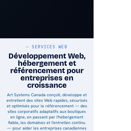
— SERVICES WEB
Développement Web,
hébergement et
référencement pour
entreprises en
croissance
Art Systems Canada conçoit, développe et
entretient des sites Web rapides, sécurisés
et optimisés pour le référencement — des
sites corporatifs adaptatifs aux boutiques
en ligne, en passant par l'hébergement
fiable, les domaines et l'entretien continu
— pour aider les entreprises canadiennes