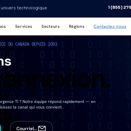
1 (855) 2
n univers technologique
pos
Services
Secteurs
Régions
Contactez-nous
ICE DU CANADA DEPUIS 2003
ns
connexion.
connexion.
 urgence TI ? Notre équipe répond rapidement — en
sissez le canal qui vous convient.
Courriel...