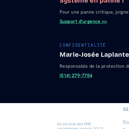
Système en panne ?
Pour une panne critique, joign
Support d'urgence >>
CONFIDENTIALITÉ
Marie-Josée Laplant
Responsable de la protection d
(514) 279-7754
SE
So
Au service des PME
canadiennes depuis 2003.