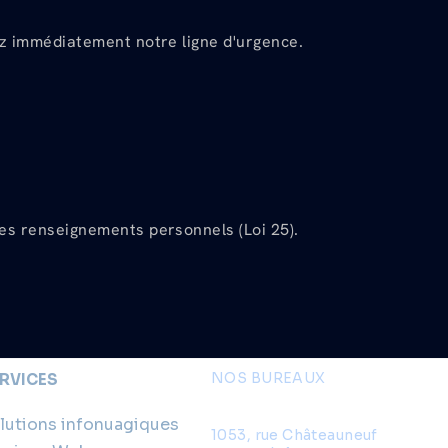
ez immédiatement notre ligne d'urgence.
e
es renseignements personnels (Loi 25).
NOS BUREAUX
RVICES
Bureau chef
lutions infonuagiques
1053, rue Châteauneuf