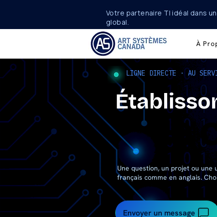
Votre partenaire TI idéal dans u
global.
À Pro
LIGNE DIRECTE · AU SERV
Établisso
la 
la 
Une question, un projet ou une
français comme en anglais. Choi
Envoyer un message